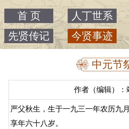
首 页
人丁世系
先贤传记
今贤事迹
中元节祭
作者（编辑）：站主 |
严父秋生，生于一九三一年农历九
享年六十八岁。