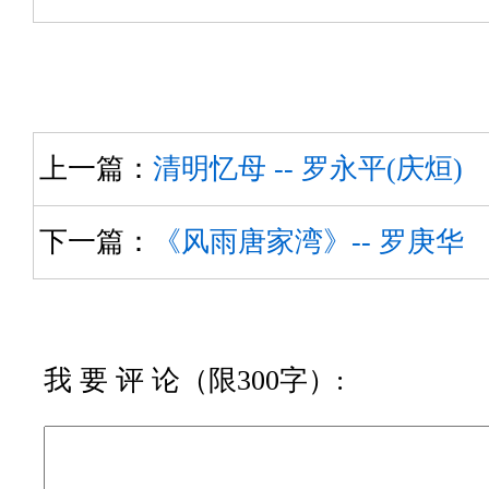
上一篇：
清明忆母 -- 罗永平(庆烜)
下一篇：
《风雨唐家湾》-- 罗庚华
我 要 评 论（限300字）: