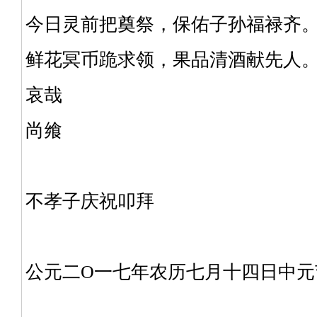
今日灵前把奠祭，保佑子孙福禄齐
鲜花冥币跪求领，果品清酒献先人
哀哉
尚飨
不孝子庆祝叩拜
公元二O一七年农历七月十四日中元