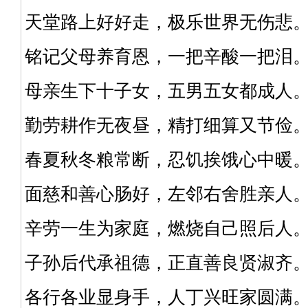
天堂路上好好走，极乐世界无伤悲
铭记父母养育恩，一把辛酸一把泪
母亲生下十子女，五男五女都成人
勤劳耕作无夜昼，精打细算又节俭
春夏秋冬粮常断，忍饥挨饿心中暖
面慈和善心肠好，左邻右舍胜亲人
辛劳一生为家庭，燃烧自己照后人
子孙后代承祖德，正直善良贤淑齐
各行各业显身手，人丁兴旺家圆满