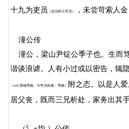
十九为吏员
，未尝苛索人金
（佐治的小官员）
潼公传
潼公，梁山尹锭公季子也。生而笃
谐谈浪谑。人有小过或以密告，辄
附之态。以是人爱
（wěi 骨端弯曲。引申为枉曲；弯曲）
居父丧，既而三兄析处，家务出其
（氵+均 ）公传