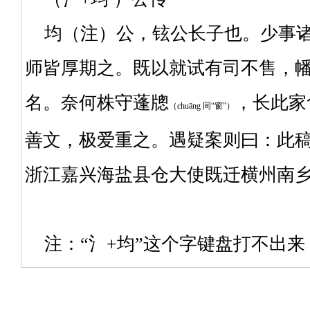
均（注）公，铉公长子也。少事诸
师皆厚期之。既以就试有司不售，
名。奈何株守蓬牕
，长此家
（chuāng 同“窗”）
善文，极爱重之。遇疑案则曰：此
浙江嘉兴海盐县仓大使既迁横州南
注：“氵+均”这个字键盘打不出来