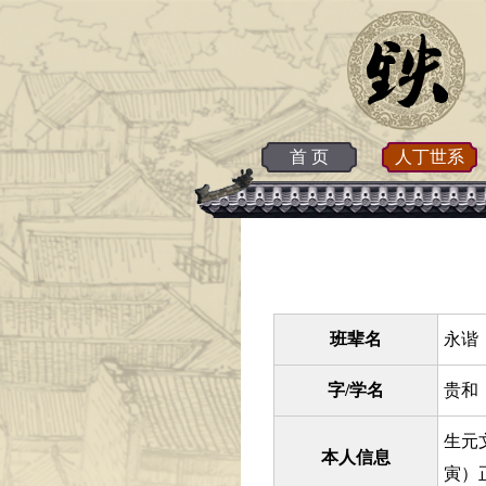
首 页
人丁世系
班辈名
永谐
字/学名
贵和
生元
本人信息
寅）