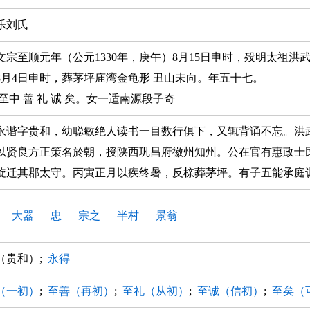
乐刘氏
文宗至顺元年（公元1330年，庚午）8月15日申时，殁明太祖洪武
8月4日申时，葬茅坪庙湾金龟形 丑山未向。年五十七。
 至中 善 礼 诚 矣。女一适南源段子奇
永谐字贵和，幼聪敏绝人读书一目数行俱下，又辄背诵不忘。洪武
以贤良方正策名於朝，授陕西巩昌府徽州知州。公在官有惠政士
旋迁其郡太守。丙寅正月以疾终暑，反榇葬茅坪。有子五能承庭
—
大器
—
忠
—
宗之
—
半村
—
景翁
（贵和）;
永得
（一初）
;
至善（再初）
;
至礼（从初）
;
至诚（信初）
;
至矣（