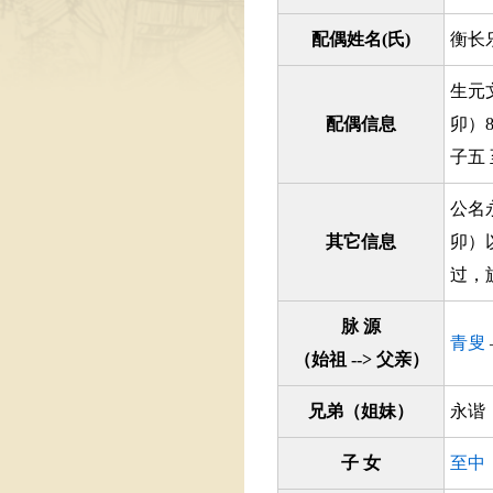
配偶姓名(氏)
衡长
生元
配偶信息
卯）
子五
公名
其它信息
卯）
过，
脉 源
青叟
（始祖 --> 父亲）
兄弟（姐妹）
永谐
子 女
至中