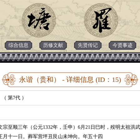
综合信息
历修文献
先贤传记
今贤事迹
永谐（贵和） - 详细信息 (ID：15)
 （ 第7代 ）
文宗至顺三年（公元1332年，壬申）6月21日巳时，殁明太祖洪武
正月十一日。葬军营坪丑艮山未坤向。年五十四