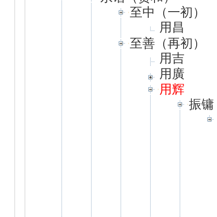
至中（一初）
用昌
至善（再初）
用吉
用廣
用辉
振镛