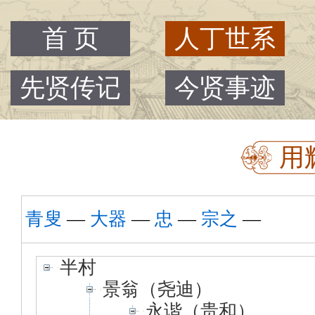
首 页
人丁世系
先贤传记
今贤事迹
用
青叟
—
大器
—
忠
—
宗之
—
半村
景翁（尧迪）
永谐（贵和）