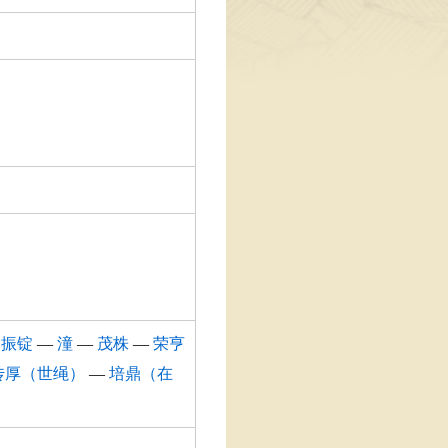
—
振锭
—
潼
—
茂株
—
荣亨
传厚（世绳）
—
培鼎（在