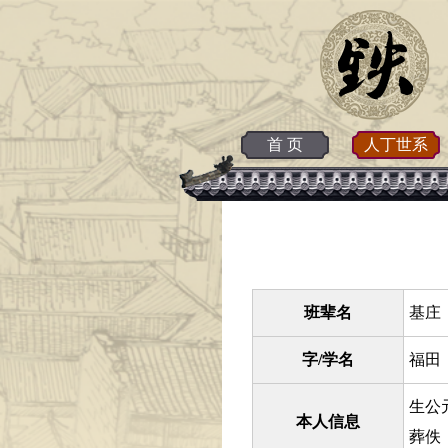
首 页
人丁世系
班辈名
基庄 
字/学名
福田
生公元
本人信息
葬佚