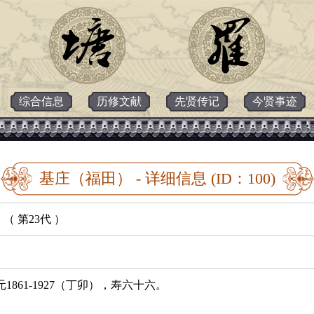
综合信息
历修文献
先贤传记
今贤事迹
基庄（福田） - 详细信息 (ID：100)
（ 第23代 ）
1861-1927（丁卯），寿六十六。