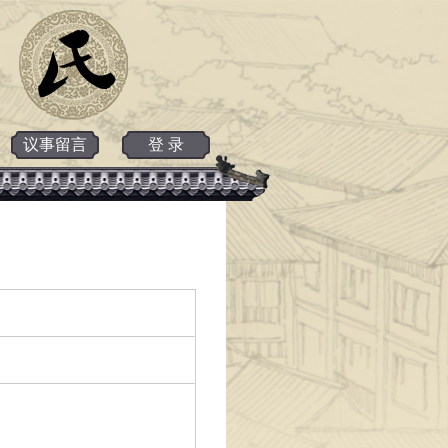
议事留言
登 录