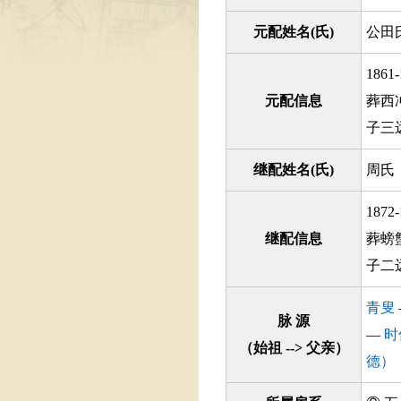
元配姓名(氏)
公田
186
元配信息
葬西
子三远
继配姓名(氏)
周氏
187
继配信息
葬螃
子二
青叟
脉 源
—
时
（始祖 --> 父亲）
德）