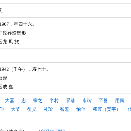
氏
1-1907，年四十六。
冲改葬螃蟹形
龙 凤 旅
2-1942（壬午），寿七十。
蟹形
远成 嘉
—
大器
—
忠
—
宗之
—
半村
—
景翁
—
永谐
—
至善
—
用廣
仰
—
大节
—
徙义
—
礼玠
—
智鰲
—
怡信
—
积寰（宽宇）
—