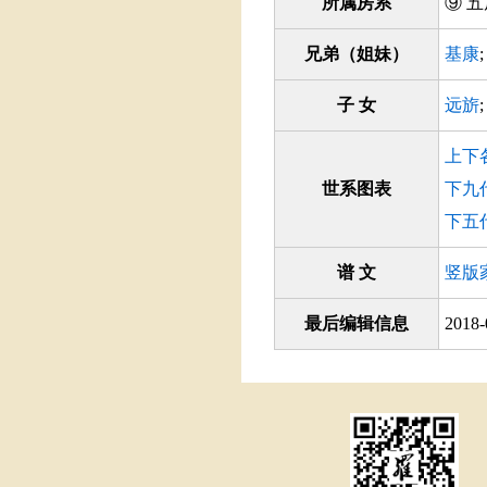
所属房系
⑨ 
兄弟（姐妹）
基康
子 女
远旂
上下
世系图表
下九
下五
谱 文
竖版
最后编辑信息
2018