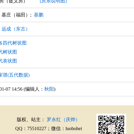
五房（徙义房）
[房系说明图]
; 基庄（福田）;
基鹏
;
远成（东古）
各四代树状图
代树状图
代表状图
家谱(五代数据)
-01-07 14:56 (编辑人：
秋阳
)
版权、站主：
罗永红（庆烨）
QQ：75510227；微信：luobohei