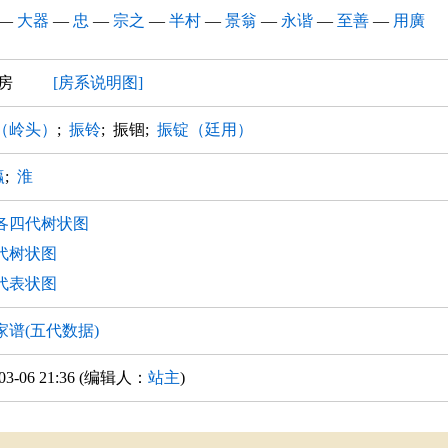
—
大器
—
忠
—
宗之
—
半村
—
景翁
—
永谐
—
至善
—
用廣
 锢房
[房系说明图]
（岭头）
;
振铃
; 振锢;
振锭（廷用）
瀛
;
淮
各四代树状图
代树状图
代表状图
家谱(五代数据)
-03-06 21:36 (编辑人：
站主
)