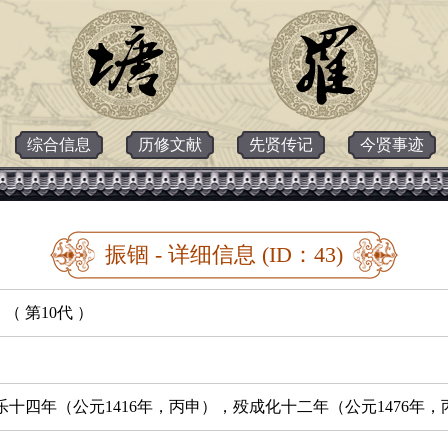
综合信息
历修文献
先贤传记
今贤事迹
振锢 - 详细信息 (ID：43)
（ 第10代 ）
乐十四年（公元1416年，丙申），殁成化十二年（公元1476年