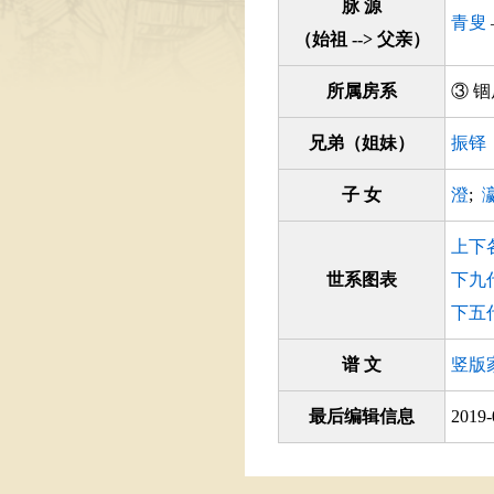
脉 源
青叟
（始祖 --> 父亲）
所属房系
③
兄弟（姐妹）
振铎
子 女
澄
;
上下
世系图表
下九
下五
谱 文
竖版
最后编辑信息
2019