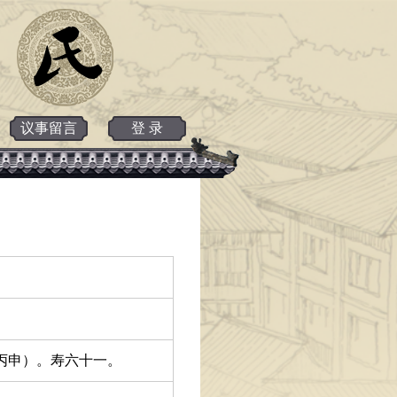
议事留言
登 录
，丙申）。寿六十一。