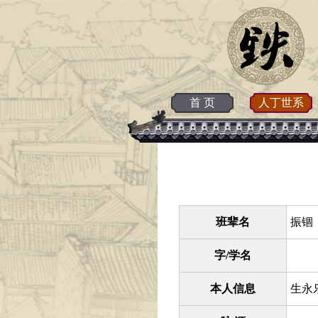
首 页
人丁世系
班辈名
振锢 
字/学名
本人信息
生永