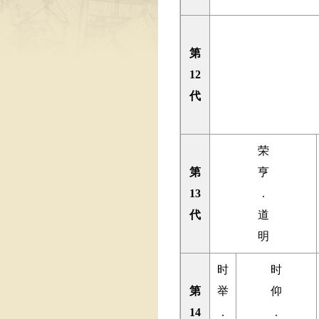
第
12
代
荣
第
亨
13
.
代
道
明
时
时
第
举
仰
14
.
.