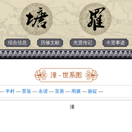
综合信息
历修文献
先贤传记
今贤事迹
潼 - 世系图
—
半村
—
景翁
—
永谐
—
至善
—
用廣
—
振锭
—
潼