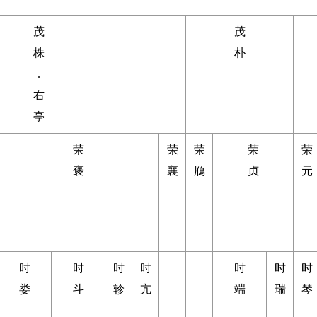
茂
茂
株
朴
.
右
亭
荣
荣
荣
荣
荣
褒
襄
鴈
贞
元
时
时
时
时
时
时
时
娄
斗
轸
亢
端
瑞
琴