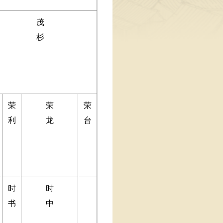
茂
杉
荣
荣
荣
利
龙
台
时
时
书
中