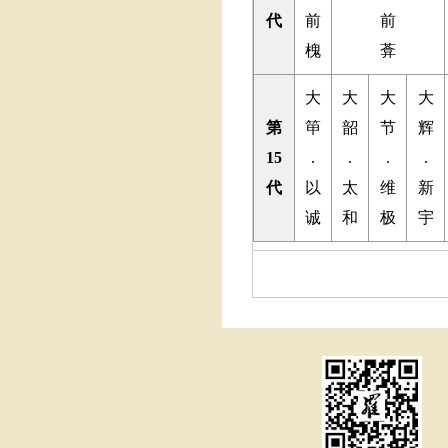
代
前
前
槐
葊
大
大
大
大
第
笚
韶
节
辉
15
.
.
.
.
代
以
太
维
新
诚
和
极
宇