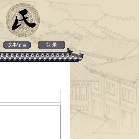
议事留言
登 录