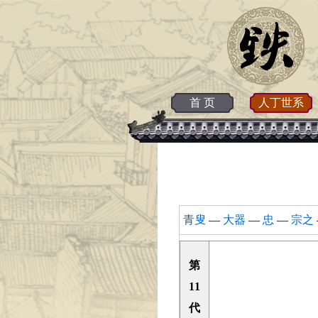
首 页
人丁世系
青叟
—
大器
—
忠
—
宗之
第
11
代