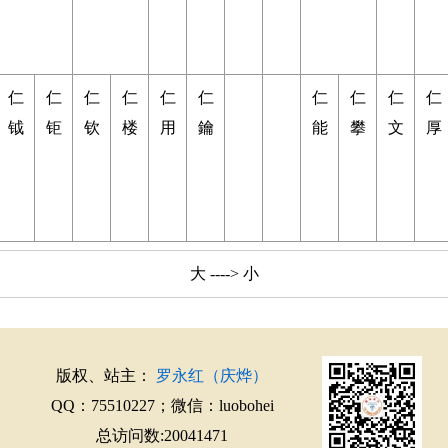
仁
仁
仁
仁
仁
仁
仁
仁
仁
仁
钺
钜
钦
楼
用
鑰
能
攀
文
厚
大 ----> 小
版权、站主：
罗永红（庆烨）
QQ：75510227；微信：luobohei
总访问数:20041471