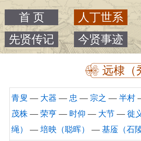
首 页
人丁世系
先贤传记
今贤事迹
远棣（秀
青叟
—
大器
—
忠
—
宗之
—
半村
茂株
—
荣亨
—
时仰
—
大节
—
徙
绳）
—
培映（聪晖）
—
基㕋（石