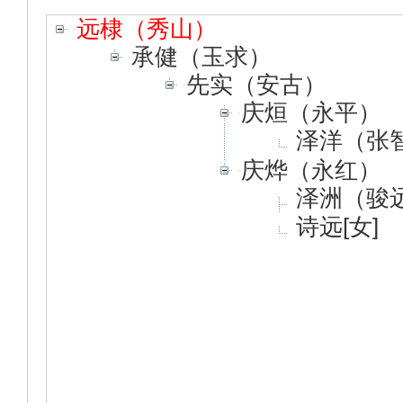
远棣（秀山）
承健（玉求）
先实（安古）
庆烜（永平）
泽洋（张
庆烨（永红）
泽洲（骏
诗远[女]